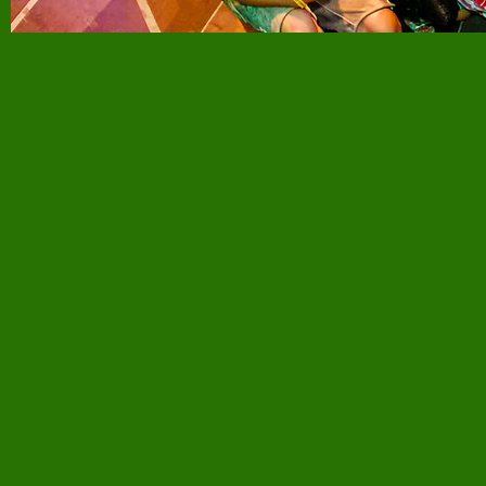
5 T
feie
Mas
Augu
Trad
Schm
Club
Größ
ganz