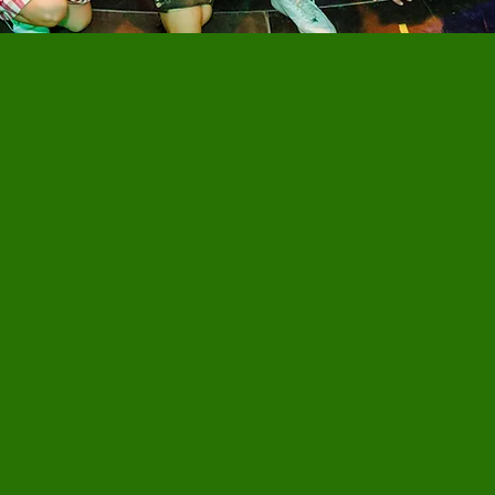
age Ausnahmezustand: Von Mittwoch bis Sonntag
rn wir die beste Party des Jahres.
sive Stimmung: Rund 25.000 Besucher machen die
stwiesn zum Hotspot für alle, die das Leben feiern.
ition trifft Moderne: Urige Gemütlichkeit, regionale
ankerl und ein Musikprogramm, das von klassisch
-Vibe reicht.
ter Vergnügungspark: Adrenalin und Spaß für die
e Familie auf dem riesigen Festgelände.