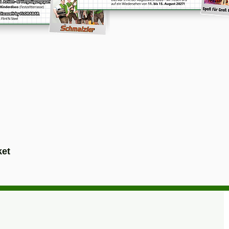
ickets
Tickets
ket